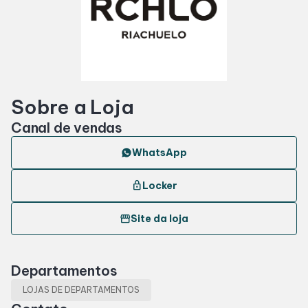
Horários
Entretenimento
Sobre a Loja
Cinema
Canal de vendas
Eventos
WhatsApp
lock
Locker
Fique por dentro
storefront
Site da loja
Lojas e Restaurantes
Departamentos
Lojas
LOJAS DE DEPARTAMENTOS