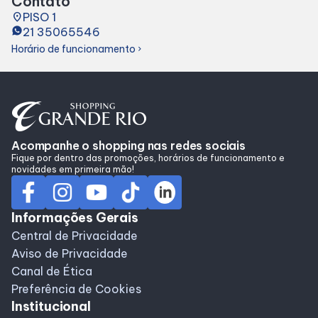
Contato
Alimentação
place
PISO 1
21 35065546
Delivery de Alimentação
Horário de funcionamento
chevron_right
Programa de benefícios
Acompanhe o shopping nas redes sociais
Fique por dentro das promoções, horários de funcionamento e
novidades em primeira mão!
Informações Gerais
Central de Privacidade
Aviso de Privacidade
Canal de Ética
Preferência de Cookies
Institucional