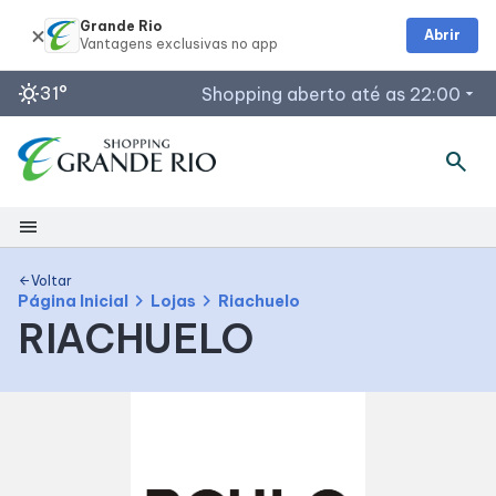
Grande Rio
Abrir
sunny
31°
Shopping aberto até as 22:00
arrow_drop_down
search
Horários de Funcionamento
Lojas
menu
Restaurantes
Acessar todos os horários
Shopping
Voltar
arrow_back
chevron_right
chevron_right
Página Inicial
Lojas
Riachuelo
RIACHUELO
Mapa Interno
Como Chegar
Facilidades