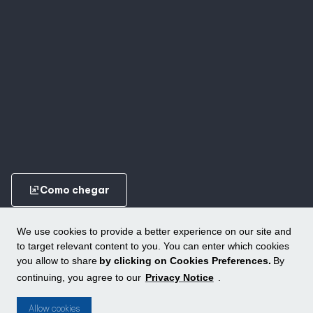
ungroup
Como chegar
We use cookies to provide a better experience on our site and
to target relevant content to you. You can enter which cookies
you allow to share
by clicking on Cookies Preferences.
By
continuing, you agree to our
Privacy Notice
.
Conheça outros shoppings da ALLOS
ungroup
Allow cookies