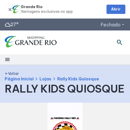
Grande Rio
Abrir
cloud
27°
Fechado
arrow_drop_down
search
Horários de Funcionamento
Lojas
menu
Restaurantes
Acessar todos os horários
Shopping
Voltar
arrow_back
chevron_right
chevron_right
Página Inicial
Lojas
Rally Kids Quiosque
RALLY KIDS QUIOSQUE
Mapa Interno
Como Chegar
Facilidades