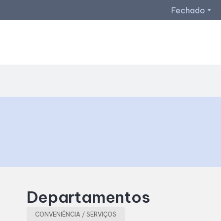
Fechado
arrow_drop_down
Horários de Funcionamento
Lojas
Restaurantes
Acessar todos os horários
Departamentos
CONVENIÊNCIA / SERVIÇOS