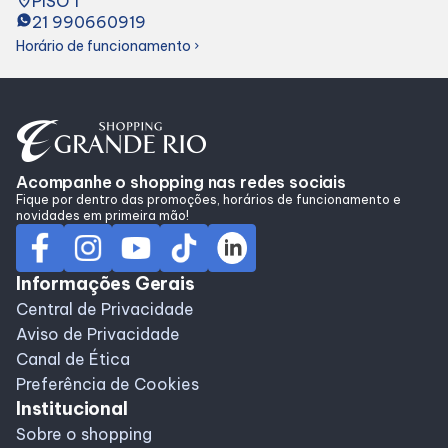
place
PISO 1
Alimentação
21 990660919
Horário de funcionamento
chevron_right
Delivery de Alimentação
Programa de benefícios
Acompanhe o shopping nas redes sociais
Fique por dentro das promoções, horários de funcionamento e
novidades em primeira mão!
Informações Gerais
Central de Privacidade
Aviso de Privacidade
Canal de Ética
Preferência de Cookies
Institucional
Sobre o shopping