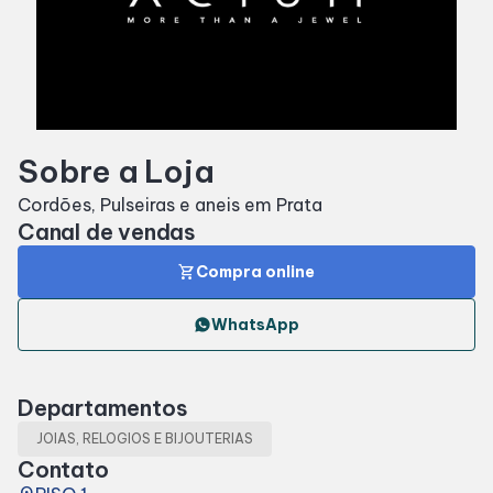
Horários
Entretenimento
Sobre a Loja
Cinema
Cordões, Pulseiras e aneis em Prata
Canal de vendas
Eventos
shopping_cart
Compra online
Fique por dentro
WhatsApp
Lojas e Restaurantes
Departamentos
Lojas
JOIAS, RELOGIOS E BIJOUTERIAS
Contato